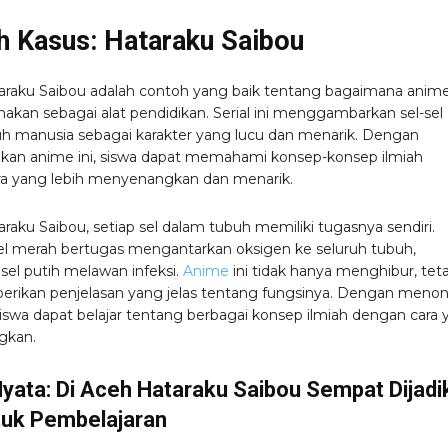
h Kasus: Hataraku Saibou
raku Saibou adalah contoh yang baik tentang bagaimana anim
nakan sebagai alat pendidikan. Serial ini menggambarkan sel-sel
h manusia sebagai karakter yang lucu dan menarik. Dengan
an anime ini, siswa dapat memahami konsep-konsep ilmiah
a yang lebih menyenangkan dan menarik.
raku Saibou, setiap sel dalam tubuh memiliki tugasnya sendiri.
sel merah bertugas mengantarkan oksigen ke seluruh tubuh,
sel putih melawan infeksi.
Anime
ini tidak hanya menghibur, teta
rikan penjelasan yang jelas tentang fungsinya. Dengan meno
 siswa dapat belajar tentang berbagai konsep ilmiah dengan cara
gkan.
yata: Di Aceh Hataraku Saibou Sempat Dijadi
tuk Pembelajaran