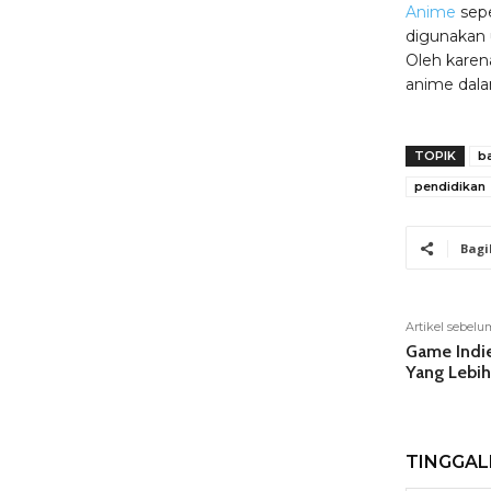
Anime
sepe
digunakan 
Oleh karen
anime dala
TOPIK
b
pendidikan
Bagi
Artikel sebel
Game Indi
Yang Lebih
TINGGA