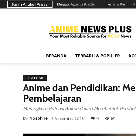
Kirim Artikel Press
Minggu, Agustus 9, 2026
Tentang Kami
P
BERANDA
TERBARU & POPULER
AC
EKSKLUSIF
Anime dan Pendidikan: M
Pembelajaran
Merangkum Potensi Anime dalam Membentuk Pembela
By
Nosphire
5 September 2023
0
161