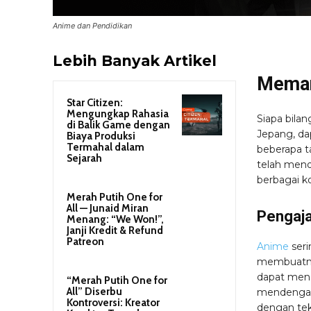
Anime dan Pendidikan
Lebih Banyak Artikel
Meman
Star Citizen:
Mengungkap Rahasia
Siapa bila
di Balik Game dengan
Jepang, da
Biaya Produksi
Termahal dalam
beberapa t
Sejarah
telah mend
berbagai k
Merah Putih One for
All — Junaid Miran
Pengaj
Menang: “We Won!”,
Janji Kredit & Refund
Patreon
Anime
seri
membuatny
dapat men
“Merah Putih One for
All” Diserbu
mendengar
Kontroversi: Kreator
dengan te