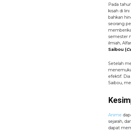
Pada tahu
kisah di li
bahkan hin
seorang pe
memberikan
semester m
ilmiah, Al
Saibou (
Ce
Setelah me
menemukan
efektif. D
Saibou, me
Kesim
Anime
dapa
sejarah, d
dapat memb