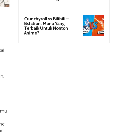
Crunchyroll vs Bilibili –
Bstation: Mana Yang
Terbaik Untuk Nonton
Anime?
al
n
h.
Kamu
me
an