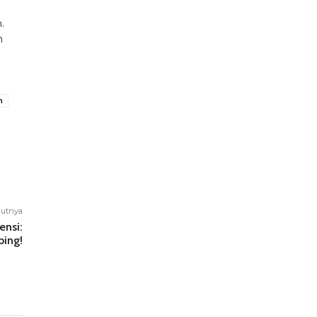
.
n
h
njutnya
ensi:
bing!