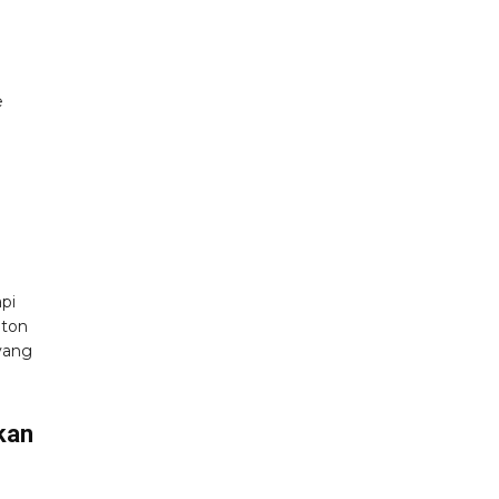
e
pi
nton
 yang
kan