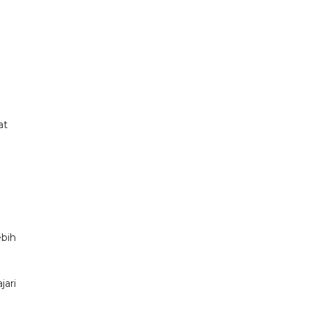
at
bih
jari