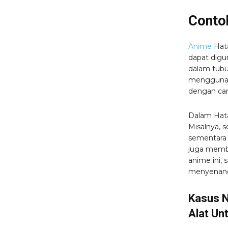
Conto
Anime
Hata
dapat digu
dalam tubu
menggunak
dengan car
Dalam Hata
Misalnya, 
sementara 
juga membe
anime ini,
menyenan
Kasus N
Alat Un