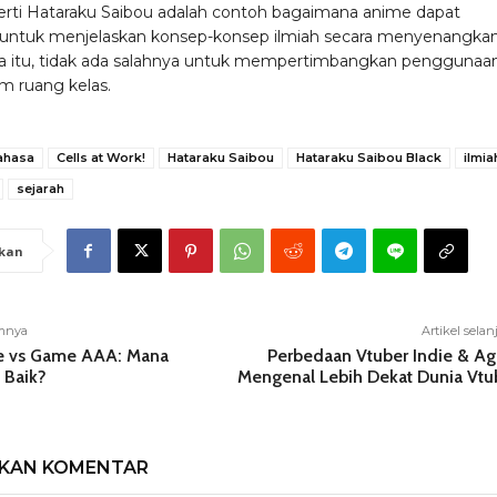
rti Hataraku Saibou adalah contoh bagaimana anime dapat
untuk menjelaskan konsep-konsep ilmiah secara menyenangkan
a itu, tidak ada salahnya untuk mempertimbangkan penggunaa
m ruang kelas.
ahasa
Cells at Work!
Hataraku Saibou
Hataraku Saibou Black
ilmia
sejarah
kan
umnya
Artikel sela
e vs Game AAA: Mana
Perbedaan Vtuber Indie & Ag
 Baik?
Mengenal Lebih Dekat Dunia Vtu
LKAN KOMENTAR