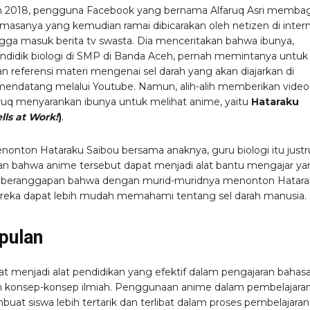
n 2018, pengguna Facebook yang bernama Alfaruq Asri memba
ni masanya yang kemudian ramai dibicarakan oleh netizen di inter
gga masuk berita tv swasta. Dia menceritakan bahwa ibunya,
ndidik biologi di SMP di Banda Aceh, pernah memintanya untuk
 referensi materi mengenai sel darah yang akan diajarkan di
endatang melalui Youtube. Namun, alih-alih memberikan video
faruq menyarankan ibunya untuk melihat anime, yaitu
Hataraku
lls at Work!
)
.
nonton Hataraku Saibou bersama anaknya, guru biologi itu justr
 bahwa anime tersebut dapat menjadi alat bantu mengajar ya
ia beranggapan bahwa dengan murid-muridnya menonton Hatar
reka dapat lebih mudah memahami tentang sel darah manusia.
pulan
t menjadi alat pendidikan yang efektif dalam pengajaran bahasa
an konsep-konsep ilmiah. Penggunaan anime dalam pembelajara
uat siswa lebih tertarik dan terlibat dalam proses pembelajaran