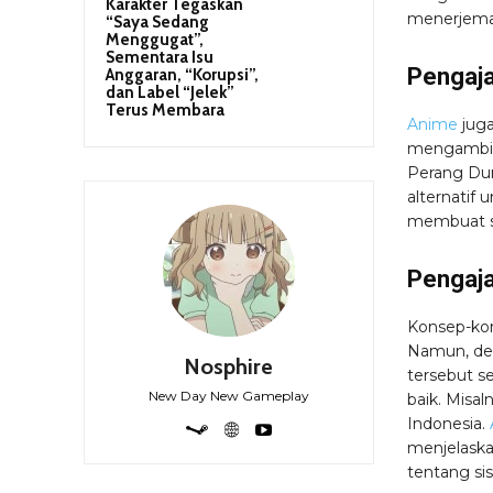
Karakter Tegaskan
menerjema
“Saya Sedang
Menggugat”,
Sementara Isu
Pengaja
Anggaran, “Korupsi”,
dan Label “Jelek”
Terus Membara
Anime
juga
mengambil 
Perang Dun
alternatif
membuat si
Pengaja
Konsep-kons
Namun, de
Nosphire
tersebut s
New Day New Gameplay
baik. Misal
Indonesia.
menjelaska
tentang si