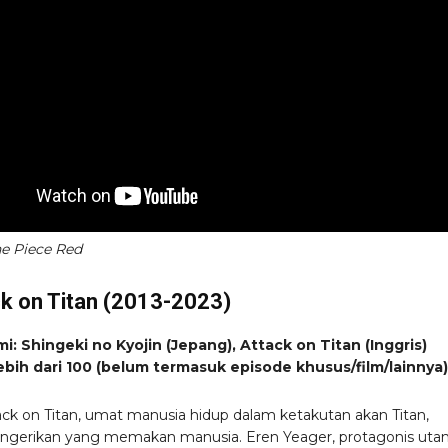
ne Piece Red
ck on Titan (2013-2023)
i: Shingeki no Kyojin (Jepang), Attack on Titan (Inggris)
ebih dari 100 (belum termasuk episode khusus/film/lainnya)
ck on Titan, umat manusia hidup dalam ketakutan akan Titan,
ngerikan yang memakan manusia. Eren Yeager, protagonis uta