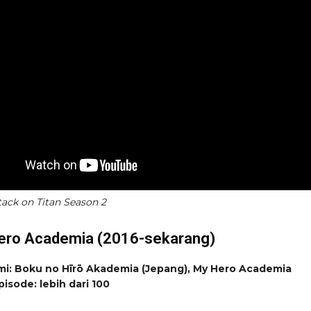
ttack on Titan Season 2
ero Academia (2016-sekarang)
mi: Boku no Hīrō Akademia (Jepang), My Hero Academia
pisode: lebih dari 100