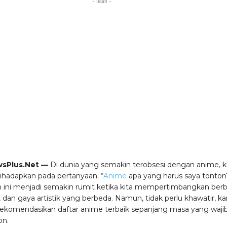
- Iklan -
sPlus.Net —
Di dunia yang semakin terobsesi dengan anime, k
dihadapkan pada pertanyaan: “
Anime
apa yang harus saya tonton
 ini menjadi semakin rumit ketika kita mempertimbangkan berb
, dan gaya artistik yang berbeda. Namun, tidak perlu khawatir, k
rekomendasikan daftar anime terbaik sepanjang masa yang waji
on.