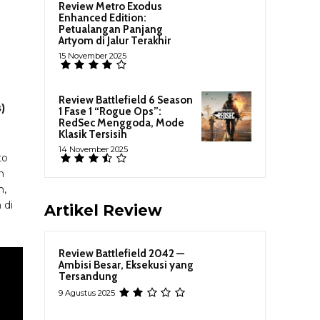
Review Metro Exodus
Enhanced Edition:
Petualangan Panjang
Artyom di Jalur Terakhir
15 November 2025
Review Battlefield 6 Season
)
1 Fase 1 “Rogue Ops”:
RedSec Menggoda, Mode
Klasik Tersisih
14 November 2025
to
h
n,
 di
Artikel Review
Review Battlefield 2042 —
Ambisi Besar, Eksekusi yang
Tersandung
9 Agustus 2025