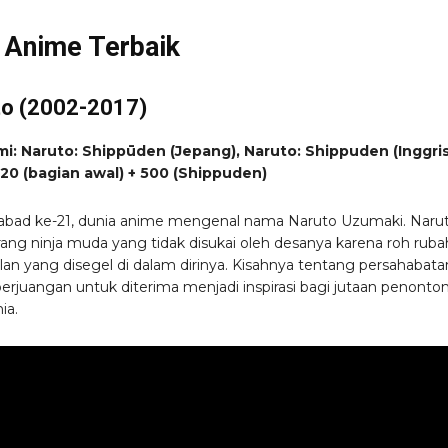
 Anime Terbaik
to (2002-2017)
mi: Naruto: Shippūden (Jepang), Naruto: Shippuden (Inggris
20 (bagian awal) + 500 (
Shippuden
)
abad ke-21, dunia anime mengenal nama Naruto Uzumaki. Naru
rang ninja muda yang tidak disukai oleh desanya karena roh ruba
lan yang disegel di dalam dirinya. Kisahnya tentang persahabata
perjuangan untuk diterima menjadi inspirasi bagi jutaan penonton
ia.