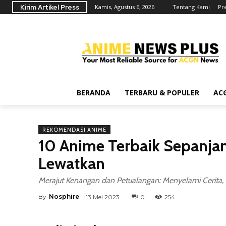
Kirim Artikel Press
Kamis, Agustus 6, 2026
Tentang Kami
Pr
BERANDA
TERBARU & POPULER
AC
REKOMENDASI ANIME
10 Anime Terbaik Sepanja
Lewatkan
Merajut Kenangan dan Petualangan: Menyelami Cerita, K
By
Nosphire
13 Mei 2023
0
254