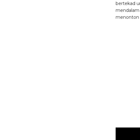
bertekad u
mendalam 
menonton l