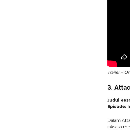
Trailer – O
3. Atta
Judul Resm
Episode: l
Dalam Atta
raksasa me