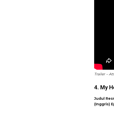
Trailer – A
4. My H
Judul Res
(Inggris)
E