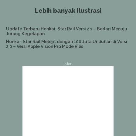
Lebih banyak Ilustrasi
Update Terbaru Honkai: Star Rail Versi 2.1 – Berlari Menuju
Jurang Kegelapan
Honkai: Star Rail Melejit dengan 100 Juta Unduhan di Versi
2.0 – Versi Apple Vision Pro Mode Rilis
Iklan