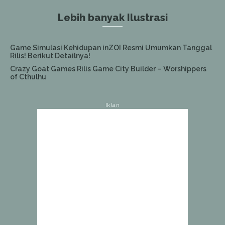
Lebih banyak Ilustrasi
Game Simulasi Kehidupan inZOI Resmi Umumkan Tanggal
Rilis! Berikut Detailnya!
Crazy Goat Games Rilis Game City Builder – Worshippers
of Cthulhu
Iklan